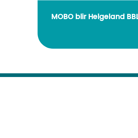
MOBO blir Helgeland BB
Kontakt
Tlf: 75 13 70 00
E-Post:
post@helgelandbbl.no
Følg oss på facebook