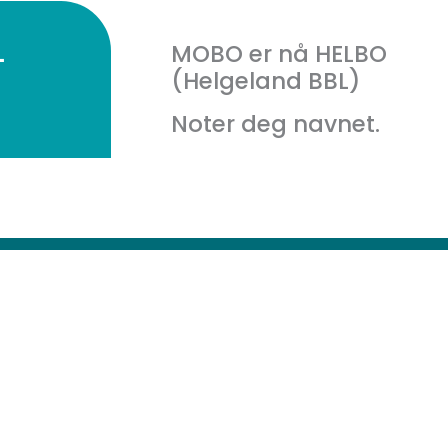
L
MOBO er nå HELBO
(Helgeland BBL)
Noter deg navnet.
Åpningstider
Mandag - Fredag 08:00 - 15:00
Besøksadresse