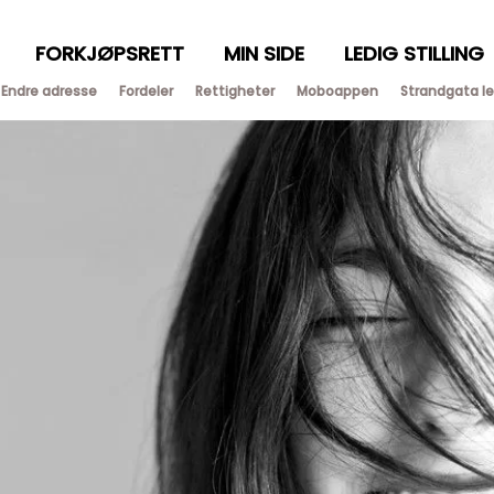
FORKJØPSRETT
MIN SIDE
LEDIG STILLING
Endre adresse
Fordeler
Rettigheter
Moboappen
Strandgata lei