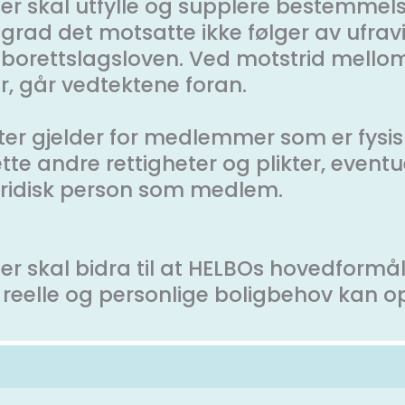
kter skal utfylle og supplere bestemmel
 grad det motsatte ikke følger av ufravik
 borettslagsloven. Ved motstrid mellom
r, går vedtektene foran.
kter gjelder for medlemmer som er fysis
e andre rettigheter og plikter, eventuel
juridisk person som medlem.
ikter skal bidra til at HELBOs hovedform
elle og personlige boligbehov kan op