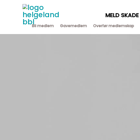
Hopp
rett
MELD SKADE
til
innholdet
Bli medlem
Gavemedlem
Overfør medlemskap