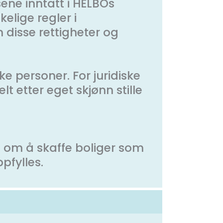
sene inntatt i HELBOs
elige regler i
 disse rettigheter og
ke personer. For juridiske
t etter eget skjønn stille
ål om å skaffe boliger som
pfylles.