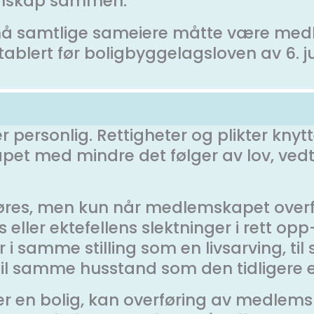
lemskap sammen.
må samtlige sameiere måtte være medle
blert før boligbyggelagsloven av 6. jun
 personlig. Rettigheter og plikter kny
apet med mindre det følger av lov, vedte
øres, men kun når medlemskapet overf
ller ektefellens slektninger i rett opp- 
 i samme stilling som en livsarving, til 
 til samme husstand som den tidligere e
 en bolig, kan overføring av medlems