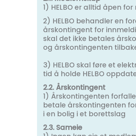
1) HELBO er alltid åpen f
2) HELBO behandler en fo
årskontingent for innmeldi
skal det ikke betales års
og årskontingenten tilbak
3) HELBO skal føre et ele
tid å holde HELBO oppdater
2.2. Årskontingent
1) Årskontingenten forfaller
betale årskontingenten for
i en bolig i et borettslag
2.3. Sameie