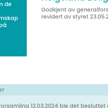
m de
Godkjent av generalforsa
revidert av styret 23.05.
emskap
 på
.
er
lforsamling 12.03.2024 ble det beslutt