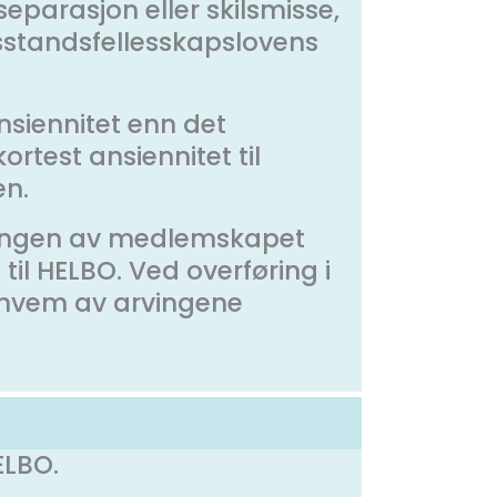
separasjon eller skilsmisse,
sstandsfellesskapslovens
siennitet enn det
test ansiennitet til
en.
øringen av medlemskapet
til HELBO. Ved overføring i
 hvem av arvingene
ELBO.