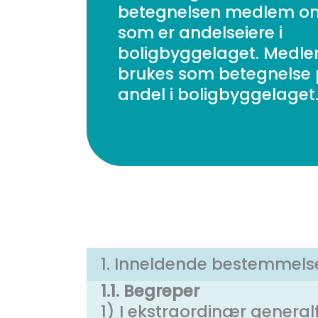
betegnelsen medlem o
som er andelseiere i
boligbyggelaget. Medl
brukes som betegnelse
andel i boligbyggelaget
1. Inneldende bestemmels
1.1. Begreper
1) I ekstraordinær genera