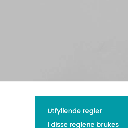
Utfyllende regler
I disse reglene brukes