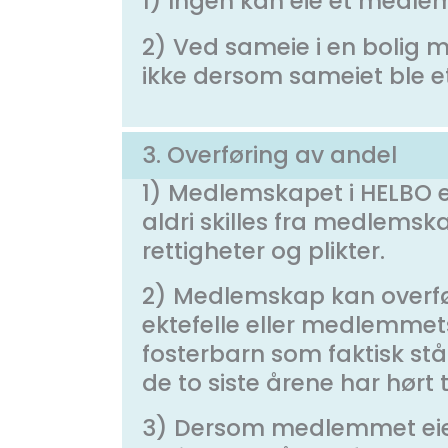
1) Ingen kan eie et med
2) Ved sameie i en bolig 
ikke dersom sameiet ble eta
3. Overføring av andel
1) Medlemskapet i HELBO er
aldri skilles fra medlemsk
rettigheter og plikter.
2) Medlemskap kan overf
ektefelle eller medlemmets e
fosterbarn som faktisk står
de to siste årene har hørt
3) Dersom medlemmet eier