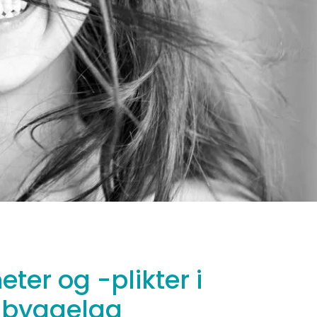
ter og -plikter i
gbyggelag