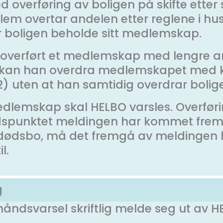
 overføring av boligen på skifte etter 
lem overtar andelen etter reglene i hu
r boligen beholde sitt medlemskap.
 overført et medlemskap med lengre an
kan han overdra medlemskapet med kor
2) uten at han samtidig overdrar bolig
medlemskap skal HELBO varsles. Overf
 tidspunktet meldingen har kommet frem 
v dødsbo, må det fremgå av meldingen
l.
g
åndsvarsel skriftlig melde seg ut av H