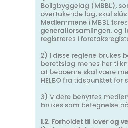
Boligbyggelag (MBBL), s
overtakende lag, skal sl
Medlemmene i MBBL føres i
generalforsamlingen, og
registreres i foretaksregist
2) I disse reglene brukes b
borettslag menes her tilkny
at beboerne skal være medl
HELBO fra tidspunktet fo
3) Videre benyttes medle
brukes som betegnelse på 
1.2. Forholdet til lover og 