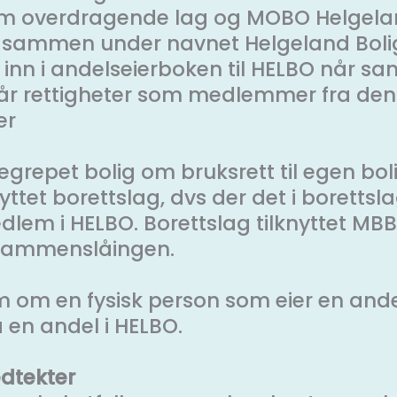
om overdragende lag og MOBO Helgel
ås sammen under navnet Helgeland Bol
nn i andelseierboken til HELBO når sa
 får rettigheter som medlemmer fra d
er
egrepet bolig om bruksrett til egen boli
ttet borettslag, dvs der det i borettsla
em i HELBO. Borettslag tilknyttet MBBL 
r sammenslåingen.
m om en fysisk person som eier en an
en andel i HELBO.
vedtekter