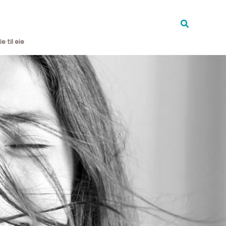
BLI MEDLEM
MENY
e til eie