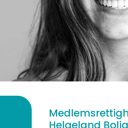
Medlemsrettighe
Helgeland Boli