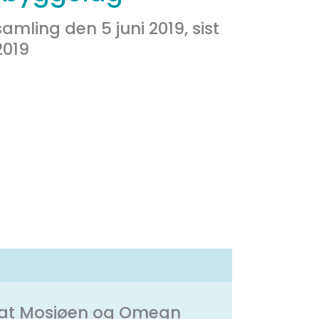
mling den 5 juni 2019, sist
2019
et at Mosjøen og Omegn