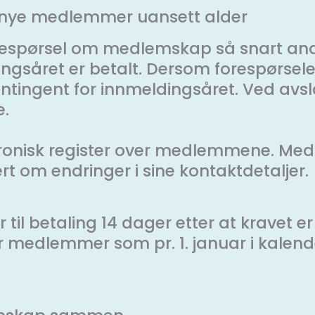
or nye medlemmer uansett alder
respørsel om medlemskap så snart an
ngsåret er betalt. Dersom forespørsele
kontingent for innmeldingsåret. Ved av
e.
ktronisk register over medlemmene. Med
t om endringer i sine kontaktdetaljer.
 til betaling 14 dager etter at kravet er
 medlemmer som pr. 1. januar i kalende