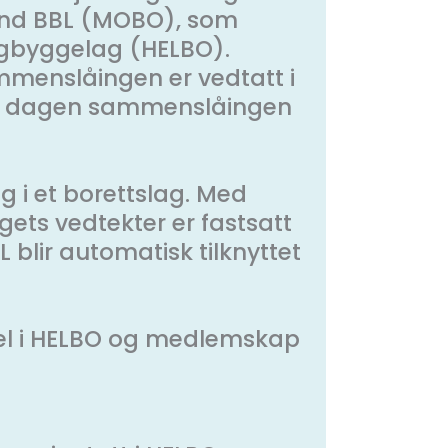
and BBL (MOBO), som
igbyggelag (HELBO).
mmenslåingen er vedtatt i
en dagen sammenslåingen
g i et borettslag. Med
gets vedtekter er fastsatt
blir automatisk tilknyttet
del i HELBO og medlemskap