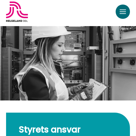
rett
til
innholdet
Styrets ansvar