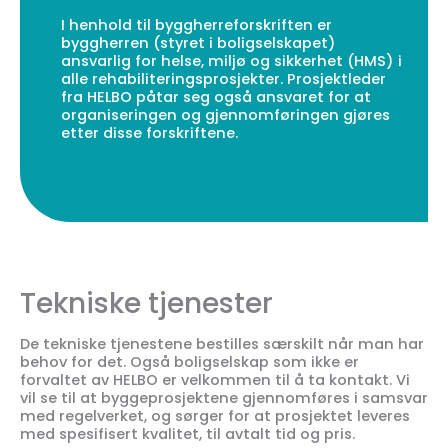
I henhold til byggherreforskriften er
byggherren (styret i boligselskapet)
ansvarlig for helse, miljø og sikkerhet (HMS) i
alle rehabiliteringsprosjekter. Prosjektleder
fra HELBO påtar seg også ansvaret for at
organiseringen og gjennomføringen gjøres
etter disse forskriftene.
Tekniske tjenester
De tekniske tjenestene bestilles særskilt når man har
behov for det. Også boligselskap som ikke er
forvaltet av HELBO er velkommen til å ta kontakt. Vi
vil se til at byggeprosjektene gjennomføres i samsvar
med regelverket, og sørger for at prosjektet leveres
med spesifisert kvalitet, til avtalt tid og pris.