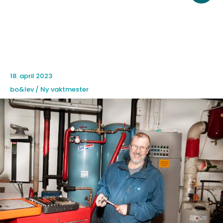
til
innholdet
18. april 2023
bo&lev / Ny vaktmester