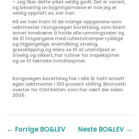
­– Jeg liker dette yrket veldig godt. Det er variert,
og bevaring av bygningsmasse er noe jeg er
veldig opptatt av, sier han.
Nå ser han fram til de mange oppgavene som
vaktmester i Kongsvegen borettslag, som blant
annet innebærer å holde alle rømningsveier og
de 31 inngangene med rullestolramper ryddige
og tilgjengelige, snømåking, strøing,
gressklipping og ellers se til at utemiljøet er
trivelig og sikkert, har rutiner for inspeksjoner
og se til tekniske installasjoner.
Kongsvegen borettslag har i alle år hatt ansatt
egen vaktmester i 100 prosent stilling. Blomseth
overtar for Odd Reitan, som har vært der siden
2006.
←
Forrige BO&LEV
Neste BO&LEV
→