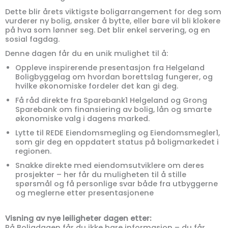
Dette blir årets viktigste boligarrangement for deg som
vurderer ny bolig, ønsker å bytte, eller bare vil bli klokere
på hva som lønner seg. Det blir enkel servering, og en
sosial fagdag.
Denne dagen får du en unik mulighet til å:
Oppleve inspirerende presentasjon fra Helgeland
Boligbyggelag om hvordan borettslag fungerer, og
hvilke økonomiske fordeler det kan gi deg.
Få råd direkte fra Sparebank1 Helgeland og Grong
Sparebank om finansiering av bolig, lån og smarte
økonomiske valg i dagens marked.
Lytte til REDE Eiendomsmegling og Eiendomsmegler1,
som gir deg en oppdatert status på boligmarkedet i
regionen.
Snakke direkte med eiendomsutviklere om deres
prosjekter – her får du muligheten til å stille
spørsmål og få personlige svar både fra utbyggerne
og meglerne etter presentasjonene
Visning av nye leiligheter dagen etter:
På Boligdagen får du ikke bare informasjon – du får