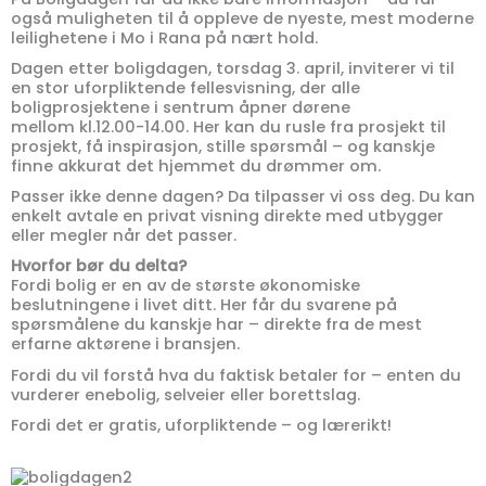
også muligheten til å oppleve de nyeste, mest moderne
leilighetene i Mo i Rana på nært hold.
Dagen etter boligdagen, torsdag 3. april, inviterer vi til
en stor uforpliktende fellesvisning, der alle
boligprosjektene i sentrum åpner dørene
mellom kl.12.00-14.00. Her kan du rusle fra prosjekt til
prosjekt, få inspirasjon, stille spørsmål – og kanskje
finne akkurat det hjemmet du drømmer om.
Passer ikke denne dagen? Da tilpasser vi oss deg. Du kan
enkelt avtale en privat visning direkte med utbygger
eller megler når det passer.
Hvorfor bør du delta?
Fordi bolig er en av de største økonomiske
beslutningene i livet ditt. Her får du svarene på
spørsmålene du kanskje har – direkte fra de mest
erfarne aktørene i bransjen.
Fordi du vil forstå hva du faktisk betaler for – enten du
vurderer enebolig, selveier eller borettslag.
Fordi det er gratis, uforpliktende – og lærerikt!