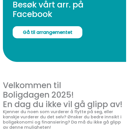
Besøk vårt arr. på
Facebook
Gå til arrangementet
Velkommen til
Boligdagen 2025!
En dag du ikke vil gå glipp av!
Kjenner du noen som vurderer å flytte på seg, eller
kanskje vurderer du det selv? Ønsker du bedre innsikt i
boligøkonomi og finansiering? Da må du ikke gå glipp
av denne muligheten!