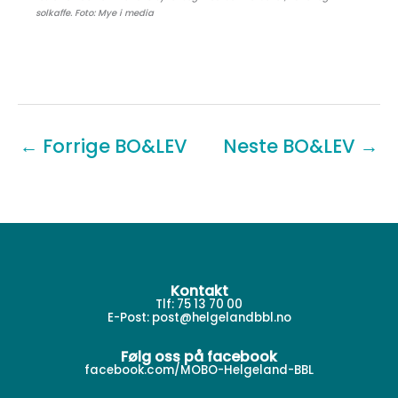
solkaffe. Foto: Mye i media
←
Forrige BO&LEV
Neste BO&LEV
→
Kontakt
Tlf: 75 13 70 00
E-Post:
post@helgelandbbl.no
Følg oss på facebook
facebook.com/MOBO-Helgeland-BBL