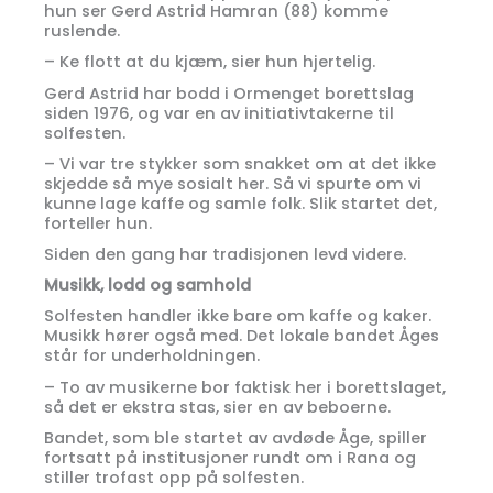
hun ser Gerd Astrid Hamran (88) komme
ruslende.
– Ke flott at du kjæm, sier hun hjertelig.
Gerd Astrid har bodd i Ormenget borettslag
siden 1976, og var en av initiativtakerne til
solfesten.
– Vi var tre stykker som snakket om at det ikke
skjedde så mye sosialt her. Så vi spurte om vi
kunne lage kaffe og samle folk. Slik startet det,
forteller hun.
Siden den gang har tradisjonen levd videre.
Musikk, lodd og samhold
Solfesten handler ikke bare om kaffe og kaker.
Musikk hører også med. Det lokale bandet Åges
står for underholdningen.
– To av musikerne bor faktisk her i borettslaget,
så det er ekstra stas, sier en av beboerne.
Bandet, som ble startet av avdøde Åge, spiller
fortsatt på institusjoner rundt om i Rana og
stiller trofast opp på solfesten.