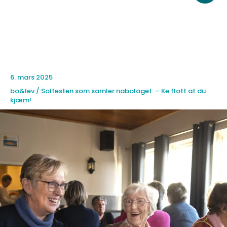
til
innholdet
6. mars 2025
bo&lev / Solfesten som samler nabolaget: – Ke flott at du
kjæm!