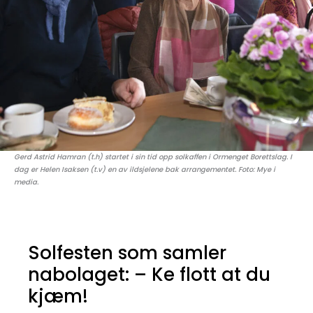
Gerd Astrid Hamran (t.h) startet i sin tid opp solkaffen i Ormenget Borettslag. I
dag er Helen Isaksen (t.v) en av ildsjelene bak arrangementet. Foto: Mye i
media.
Solfesten som samler
nabolaget: – Ke flott at du
kjæm!