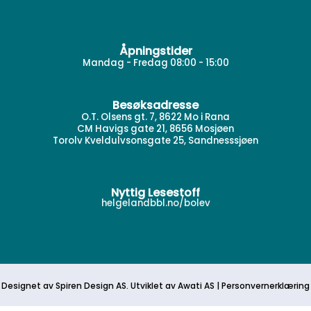
Åpningstider
Mandag - Fredag 08:00 - 15:00
Besøksadresse
O.T. Olsens gt. 7, 8622 Mo i Rana
CM Havigs gate 21, 8656 Mosjøen
Torolv Kveldulvsonsgate 25, Sandnesssjøen
Nyttig Lesestoff
helgelandbbl.no/bolev
Designet av
Spiren Design AS
. Utviklet av
Awati
AS
|
Personvernerklæring