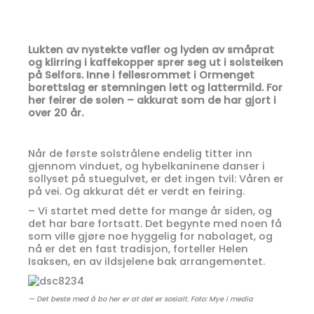
Lukten av nystekte vafler og lyden av småprat
og klirring i kaffekopper sprer seg ut i solsteiken
på Selfors. Inne i fellesrommet i Ormenget
borettslag er stemningen lett og lattermild. For
her feirer de solen – akkurat som de har gjort i
over 20 år.
Når de første solstrålene endelig titter inn
gjennom vinduet, og hybelkaninene danser i
sollyset på stuegulvet, er det ingen tvil: Våren er
på vei. Og akkurat dét er verdt en feiring.
– Vi startet med dette for mange år siden, og
det har bare fortsatt. Det begynte med noen få
som ville gjøre noe hyggelig for nabolaget, og
nå er det en fast tradisjon, forteller Helen
Isaksen, en av ildsjelene bak arrangementet.
— Det beste med å bo her er at det er sosialt. Foto: Mye i media