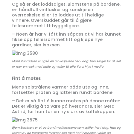
Og så er det loddsalget. Blomstene på bordene,
en håndfull vinflasker og kanskje en
overraskelse eller to loddes ut til heldige
vinnere. Overskuddet går til å gjøre
fellesrommet litt hyggeligere.
– Noen år har vi fått inn såpass at vi har kunnet
fikse opp fellesrommet litt og kjøpe nye
gardiner, sier Isaksen.
Marit Konradsen er også en av ildsjelene her i dag. Hun sørger for at det
er mer enn nok med kaffe og vafler til alle. Foto: Mye i media
Fint å møtes
Mens solstrålene varmer både ute og inne,
fortsetter praten og latteren rundt bordene.
– Det er så fint å kunne møtes på denne måten.
Det er viktig å ta vare på hverandre, sier Gerd
Astrid, før hun tar en ny slurk av kaffekoppen.
Bjørn Berntsen, er et av bandmedlemmene som spiller her i dag. Han og
resten av de fremmøtte forsyner seg med berlinerboller, vafler og