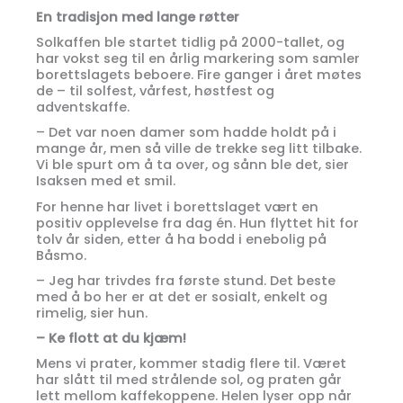
En tradisjon med lange røtter
Solkaffen ble startet tidlig på 2000-tallet, og
har vokst seg til en årlig markering som samler
borettslagets beboere. Fire ganger i året møtes
de – til solfest, vårfest, høstfest og
adventskaffe.
– Det var noen damer som hadde holdt på i
mange år, men så ville de trekke seg litt tilbake.
Vi ble spurt om å ta over, og sånn ble det, sier
Isaksen med et smil.
For henne har livet i borettslaget vært en
positiv opplevelse fra dag én. Hun flyttet hit for
tolv år siden, etter å ha bodd i enebolig på
Båsmo.
– Jeg har trivdes fra første stund. Det beste
med å bo her er at det er sosialt, enkelt og
rimelig, sier hun.
– Ke flott at du kjæm!
Mens vi prater, kommer stadig flere til. Været
har slått til med strålende sol, og praten går
lett mellom kaffekoppene. Helen lyser opp når