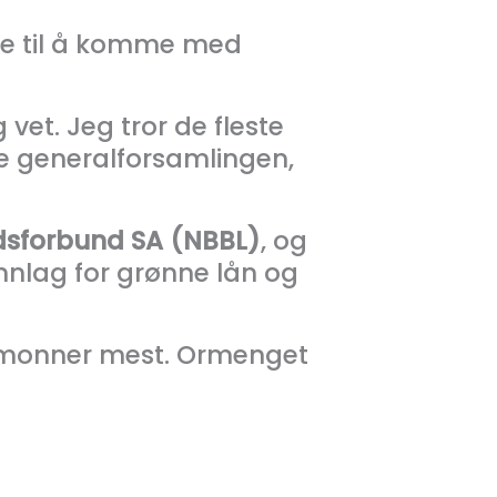
ne til å komme med
vet. Jeg tror de fleste
ge generalforsamlingen,
.
dsforbund SA (NBBL)
, og
unnlag for grønne lån og
et monner mest. Ormenget