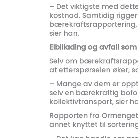
– Det viktigste med dette
kostnad. Samtidig rigger 
bærekraftsrapportering, o
sier han.
Elbillading og avfall so
Selv om bærekraftsrappo
at etterspørselen øker, 
– Mange av dem er opptat
selv en bærekraftig bofor
kollektivtransport, sier h
Rapporten fra Ormenget v
annet knyttet til sorteri