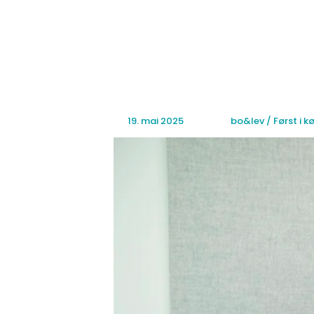
Hopp
rett
til
innholdet
19. mai 2025
bo&lev / Først i 