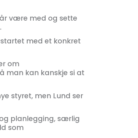
 får være med og sette
.
e startet med et konkret
ier om
Så man kan kanskje si at
nye styret, men Lund ser
 og planlegging, særlig
old som