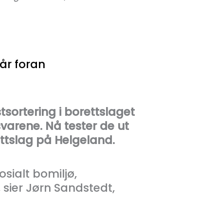
år foran
tsortering i borettslaget
svarene. Nå tester de ut
ettslag på Helgeland.
sialt bomiljø,
 sier Jørn Sandstedt,