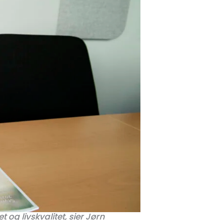
og livskvalitet, sier Jørn