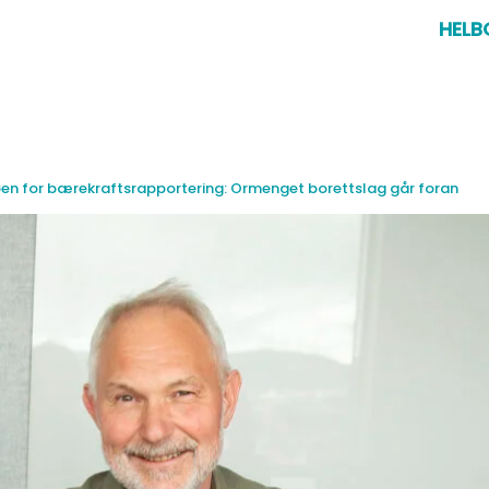
HELB
køen for bærekraftsrapportering: Ormenget borettslag går foran