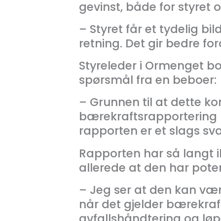
gevinst, både for styret
– Styret får et tydelig b
retning. Det gir bedre for
Styreleder i Ormenget bor
spørsmål fra en beboer:
– Grunnen til at dette k
bærekraftsrapportering p
rapporten er et slags sva
Rapporten har så langt i
allerede at den har pote
– Jeg ser at den kan være
når det gjelder bærekraft
avfallshåndtering og løp