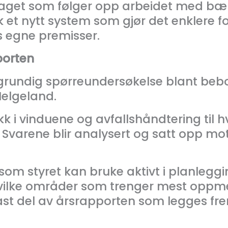
laget som følger opp arbeidet med bær
k et nytt system som gjør det enklere f
 egne premisser.
porten
 grundig spørreundersøkelse blant beb
Helgeland.
ekk i vinduene og avfallshåndtering til
Svarene blir analysert og satt opp mo
 som styret kan bruke aktivt i planleg
 hvilke områder som trenger mest opp
fast del av årsrapporten som legges fr