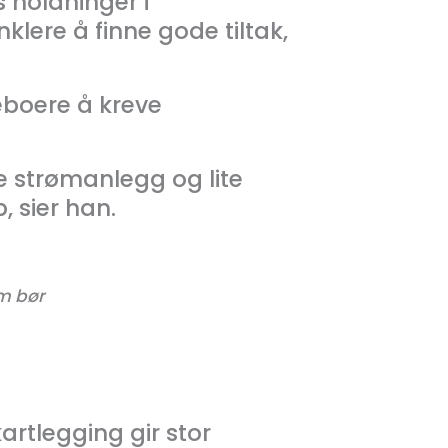
s holdninger i
enklere å finne gode tiltak,
beboere å kreve
le strømanlegg og lite
, sier han.
om bør
artlegging gir stor