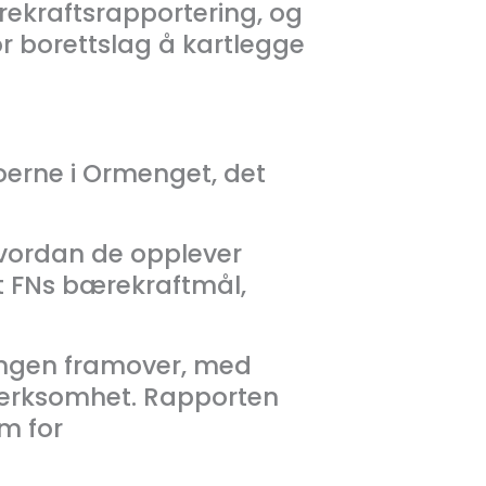
ekraftsrapportering, og
or borettslag å kartlegge
oerne i Ormenget, det
 hvordan de opplever
t FNs bærekraftmål,
gingen framover, med
merksomhet. Rapporten
em for