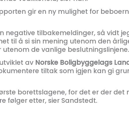
pporten gir en ny mulighet for beboer
n negative tilbakemeldinger, så vidt jeg 
et til å si sin mening utenom den årli
er utenom de vanlige beslutningslinjene
utviklet av
Norske Boligbyggelags Lan
 dokumentere tiltak som igjen kan gi gr
ørste borettslagene, for det er der d
re følger etter, sier Sandstedt.