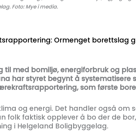
lag. Foto: Mye i media.
ftsrapportering: Ormenget borettslag g
 til med bomiljø, energiforbruk og plas
ana har styret begynt å systematisere 
 bærekraftsrapportering, som første bor
lima og energi. Det handler også om so
n folk faktisk opplever å bo der de bor,
ning i Helgeland Boligbyggelag.