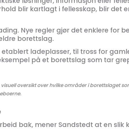
iske løsninger, informasjon eller felle
hold blir kartlagt i fellesskap, blir det 
ding. Nye regler gjør det enklere for 
eldre borettslag.
tablert ladeplasser, til tross for gam
eksempel på et borettslag som tar grep
visuell oversikt over hvilke områder i borettslaget s
 beboerne.
e
rbeid bak, mener Sandstedt at en slik k