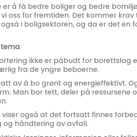
 er å få bedre boliger og bedre bomiljø,
vi oss for fremtiden. Det kommer krav t
gså i boligsektoren, og da er det en fo
m tema
rtering ikke er påbudt for borettslag
særlig fra de yngre beboerne.
t av å bo grønt og energieffektivt. Og 
m. Man bor tett, deler på ressursene og
an.
iser også at det fortsatt finnes forb
ng og håndtering av avfall.