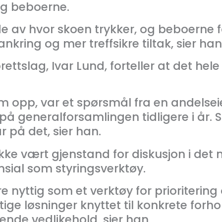
 og beboerne.
ilde av hvor skoen trykker, og beboerne
ankring og mer treffsikre tiltak, sier han
ettslag, Ivar Lund, forteller at det hel
om opp, var et spørsmål fra en andelse
å generalforsamlingen tidligere i år. 
r på det, sier han.
kke vært gjenstand for diskusjon i det 
nsial som styringsverktøy.
 nyttig som et verktøy for prioritering
ige løsninger knyttet til konkrete forh
ende vedlikehold, sier han.