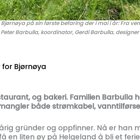
ørnøya på sin første befaring der i mai i år: Fra venst
, Peter Barbulla, koordinator, Gerdi Barbulla, designer
 for Bjørnøya
estaurant, og bakeri. Familien Barbulla h
mangler både strømkabel, vanntilførsel
årig gründer og oppfinner. Nå er han 
å en liten øy på Helgeland å bli et fer