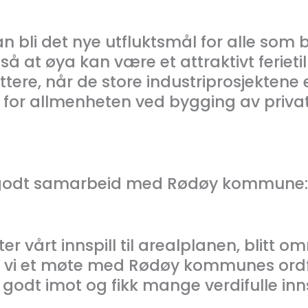
n bli det nye utfluktsmål for alle som
gså at øya kan være et attraktivt feriet
lyttere, når de store industriprosjekten
s for allmenheten ved bygging av private
et godt samarbeid med Rødøy kommune:
er vårt innspill til arealplanen, blitt omr
de vi et møte med Rødøy kommunes ord
t godt imot og fikk mange verdifulle innsp