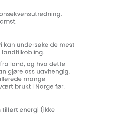
konsekvensutredning.
lomst.
t vi kan undersøke de mest
landtilkobling.
fra land, og hva dette
kan gjøre oss uavhengig.
 allerede mange
ært brukt i Norge før.
lført energi (ikke