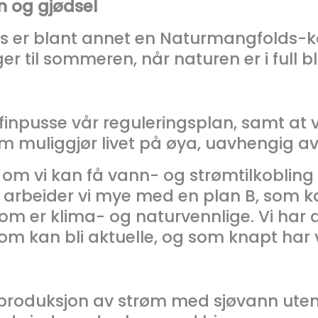
n og gjødsel
res er blant annet en Naturmangfolds-
r til sommeren, når naturen er i full b
l å finpusse vår reguleringsplan, samt a
muliggjør livet på øya, uavhengig av 
 om vi kan få vann- og strømtilkobling 
for arbeider vi mye med en plan B, som 
som er klima- og naturvennlige. Vi har
om kan bli aktuelle, og som knapt har v
roduksjon av strøm med sjøvann uten ti