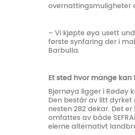
overnattingsmuligheter og
– Vi kjøpte øya usett un
første synfaring der i mai 
Barbulla.
Et sted hvor mange kan t
Bjørnøya ligger i Rødøy
Den består av litt dyrke
nesten 282 dekar. Det er 
omfattes av både SEFRAK o
eierne alternativt landb