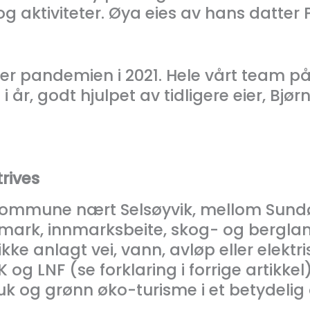
 aktiviteter. Øya eies av hans datter P
der pandemien i 2021. Hele vårt team på
i år, godt hjulpet av tidligere eier, Bjør
rives
 kommune nært Selsøyvik, mellom Sun
t mark, innmarksbeite, skog- og bergl
ikke anlagt vei, vann, avløp eller elektr
g LNF (se forklaring i forrige artikkel
ruk og grønn øko-turisme i et betydeli