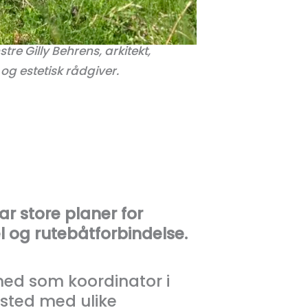
re Gilly Behrens, arkitekt,
 og estetisk rådgiver.
ar store planer for
 og rutebåtforbindelse.
med som koordinator i
iested med ulike