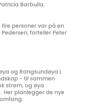
atricia Barbulla.
 fire personer var på en
n Pedersen, forteller Peter
døya og Rangsundøya i.
andskap - til sammen
isk strøm, og øya
). Her planlegger de nye
g omfang.