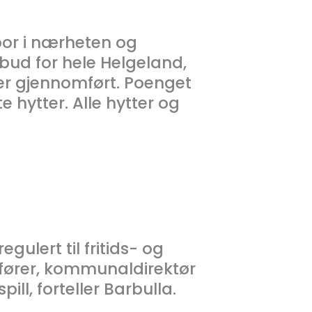
 bor i nærheten og
ilbud for hele Helgeland,
e er gjennomført. Poenget
 hytter. Alle hytter og
egulert til fritids- og
fører, kommunaldirektør
ill, forteller Barbulla.