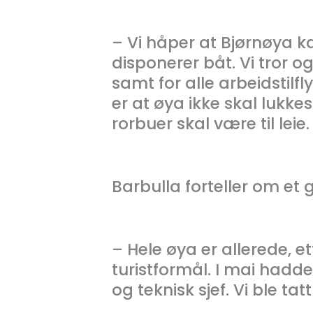
– Vi håper at Bjørnøya ka
disponerer båt. Vi tror o
samt for alle arbeidstilf
er at øya ikke skal lukke
rorbuer skal være til leie.
Barbulla forteller om 
– Hele øya er allerede, ett
turistformål. I mai had
og teknisk sjef. Vi ble tat