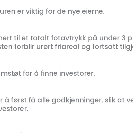
ren er viktig for de nye eierne.
mert til et totalt fotavtrykk på under 3
esten forblir urørt friareal og fortsatt ti
mstøt for å finne investorer.
r å først få alle godkjenninger, slik at v
vestorer.