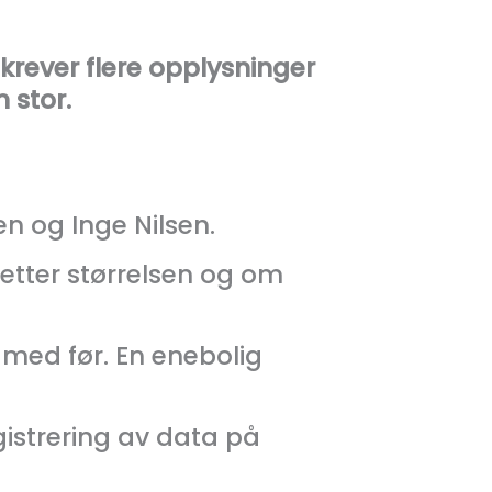
krever flere opplysninger
 stor.
 og Inge Nilsen.
t etter størrelsen og om
t med før. En enebolig
gistrering av data på