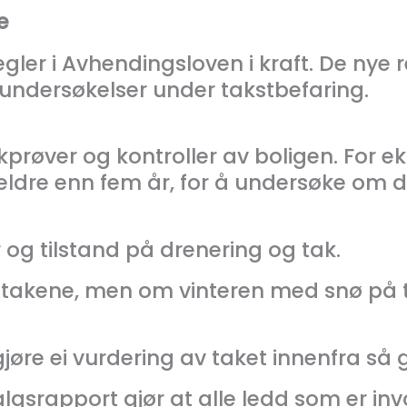
e
egler i Avhendingsloven i kraft. De nye 
 undersøkelser under takstbefaring.
kprøver og kontroller av boligen. For ek
ldre enn fem år, for å undersøke om de
og tilstand på drenering og tak.
 takene, men om vinteren med snø på ta
øre ei vurdering av taket innenfra så g
lgsrapport gjør at alle ledd som er invo