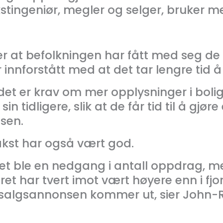
tingeniør, megler og selger, bruker mer
 er at befolkningen har fått med seg de 
r innforstått med at det tar lengre tid å 
det er krav om mer opplysninger i boli
n tidligere, slik at de får tid til å gjør
sen.
akst har også vært god.
t ble en nedgang i antall oppdrag, men
et har tvert imot vært høyere enn i fjo
et salgsannonsen kommer ut, sier John