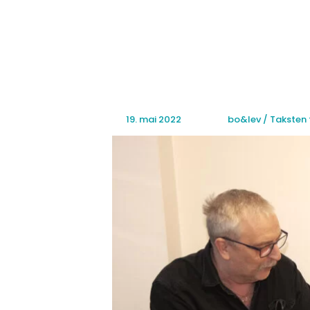
Hopp
rett
til
innholdet
19. mai 2022
bo&lev / Taksten 