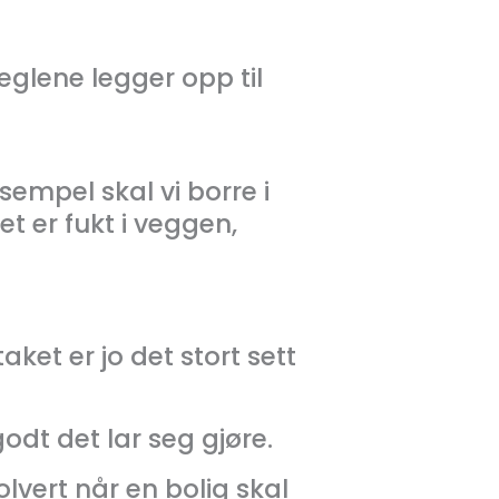
reglene legger opp til
sempel skal vi borre i
t er fukt i veggen,
ket er jo det stort sett
odt det lar seg gjøre.
lvert når en bolig skal