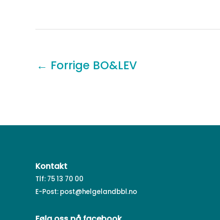
←
Forrige BO&LEV
Kontakt
Tlf: 75 13 70 00
E-Post:
post@helgelandbbl.no
Følg oss på facebook